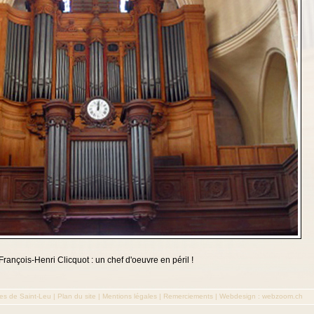
rançois-Henri Clicquot : un chef d'oeuvre en péril !
es de Saint-Leu
|
Plan du site
|
Mentions légales
|
Remerciements
|
Webdesign : webzoom.ch